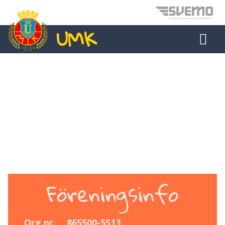
UMK
MAIN NAVIGATION
Föreningsinfo
Org.nr.
865500-5513